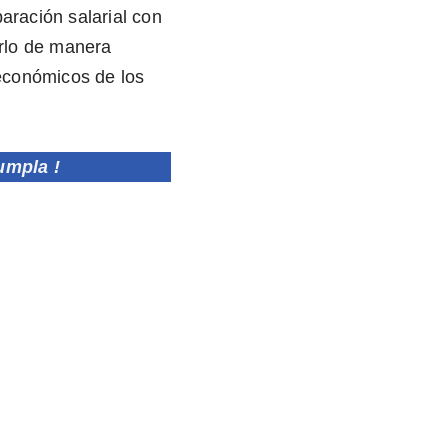
aración salarial con
rlo de manera
económicos de los
umpla !